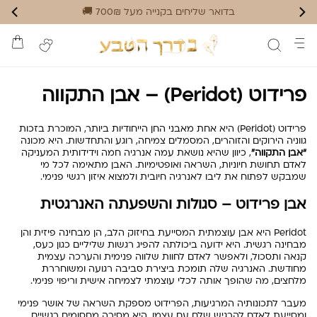
בדואר שליחים בקנייה מעל 700₪ 🚚
פרידוט (Peridot) – אבן התקווה
פרידוט (Peridot) היא אחת מאבני החן הייחודיות ביותר, המוכרת בזכות
גווניה הירוקים והזוהרים, המסמלים צמיחה, רוגע והתחדשות. היא מכונה
“אבן התקווה”
, כיוון שהיא נושאת עמה אנרגיה חמה וידידותית המעניקה
לאדם תחושת חיוניות, השראה ואופטימיות. האבן מתאימה לכל מי
שמבקש לפתוח את ליבו לאנרגיה חיובית ולמצוא איזון רגשי פנימי.
אבן פרידוט – סגולות והשפעתה האנרגטית
Peridot היא אבן עוצמתית המסייעת בחיזוק הלב, הן מבחינה פיזית והן
מבחינה רגשית. היא ידועה ביכולתה להפיג רגשות שליליים כגון כעס,
קנאה ותסכול, ולאפשר לאדם לחוות שלווה פנימית והערכה עצמית
מחודשת. האנרגיה שלה תומכת ביצירת סביבה רגועה ומשוחררת
מלחצים, מה שהופך אותה לכלי עוצמתי לצמיחה אישית וריפוי פנימי.
מעבר לתכונותיה המרגיעות, הפרידוט מספקת השראה של אושר פנימי
ומסייעת לאדם להרגיש שלם עם עצמו. היא מסירה מחסומים רגשיים