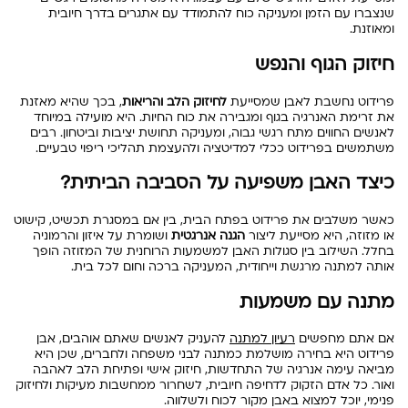
שנצברו עם הזמן ומעניקה כוח להתמודד עם אתגרים בדרך חיובית
ומאוזנת.
חיזוק הגוף והנפש
פרידוט נחשבת לאבן שמסייעת
לחיזוק הלב והריאות
, בכך שהיא מאזנת
את זרימת האנרגיה בגוף ומגבירה את כוח החיות. היא מועילה במיוחד
לאנשים החווים מתח רגשי גבוה, ומעניקה תחושת יציבות וביטחון. רבים
משתמשים בפרידוט ככלי למדיטציה ולהעצמת תהליכי ריפוי טבעיים.
כיצד האבן משפיעה על הסביבה הביתית?
כאשר משלבים את פרידוט בפתח הבית, בין אם במסגרת תכשיט, קישוט
או מזוזה, היא מסייעת ליצור
הגנה אנרגטית
ושומרת על איזון והרמוניה
בחלל. השילוב בין סגולות האבן למשמעות הרוחנית של המזוזה הופך
אותה למתנה מרגשת וייחודית, המעניקה ברכה וחום לכל בית.
מתנה עם משמעות
אם אתם מחפשים
רעיון למתנה
להעניק לאנשים שאתם אוהבים, אבן
פרידוט היא בחירה מושלמת כמתנה לבני משפחה ולחברים, שכן היא
מביאה עימה אנרגיה של התחדשות, חיזוק אישי ופתיחת הלב לאהבה
ואור. כל אדם הזקוק לדחיפה חיובית, לשחרור ממחשבות מעיקות ולחיזוק
פנימי, יוכל למצוא באבן מקור לכוח ולשלווה.