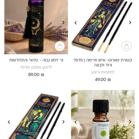
קטורת טארוט- איזון וזרימה | פלפל
נר זימון גבוה - טיהור והתחדשות
ורוד ולבונה
לרוגע ושקט פנימי
לחיוניות ורוגע
89.00
₪
49.00
₪