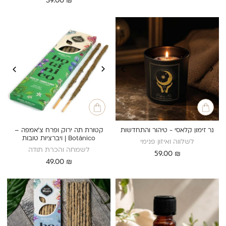
39.00
₪
נר זימון קלאסי - טיהור והתחדשות
קטורת תה ירוק ופרח צ’אמפה –
Botánico | ויברציות טובות
לשלווה ואיזון פנימי
לשמחה והכרת תודה
59.00
₪
49.00
₪