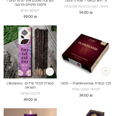
נר זימון קלאסי - שמירה והגנה
תערובת שמנים אתריים פרימיום -
להפגת מתחים והרגעה
טיהור, הגנה ובהירות אנרגטית.
לשלווה ואיזון
59.00
₪
99.00
₪
לבני קטורת Frankincense – לבונה
קטורת לבנדר וורדים- Botánico |
השראה
לטיהור ושקט פנימי
לרכות ושלווה
39.00
₪
49.00
₪