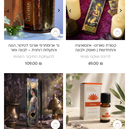
קטורת טארוט- אינטואיציה
נר ארומתרפי אורגני לטיהור, הגנה
והתחדשות | מאסק ולבונה
והתעלות רוחנית – לבונה ומור
לריכוז ושקט פנימי
להעמקת החיבור הפנימי
109.00
₪
49.00
₪