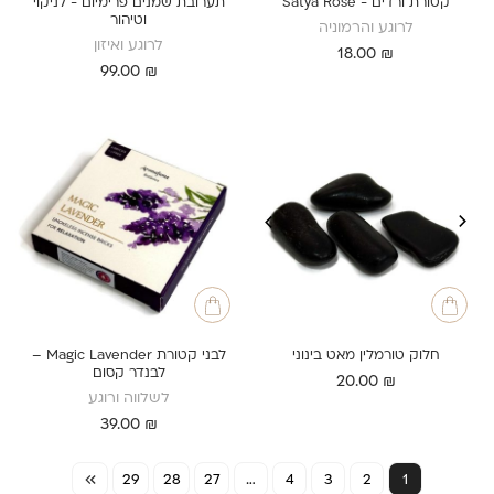
קטורת ורדים - Satya Rose
תערובת שמנים פרימיום - לניקוי
וטיהור
לרוגע והרמוניה
לרוגע ואיזון
18.00
₪
99.00
₪
חלוק טורמלין מאט בינוני
לבני קטורת Magic Lavender –
לבנדר קסום
20.00
₪
לשלווה ורוגע
39.00
₪
29
28
27
…
4
3
2
1