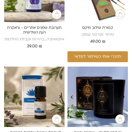
קטורת שילוב מיקס
תערובת שמנים אתריים - צ’אקרת
העין השלישית
טיהור אנרגטי עמוק
אינטואיציה, בהירות וקבלת החלטות
49.00
₪
39.00
₪
תזכרי אותי כשיחזור למלאי