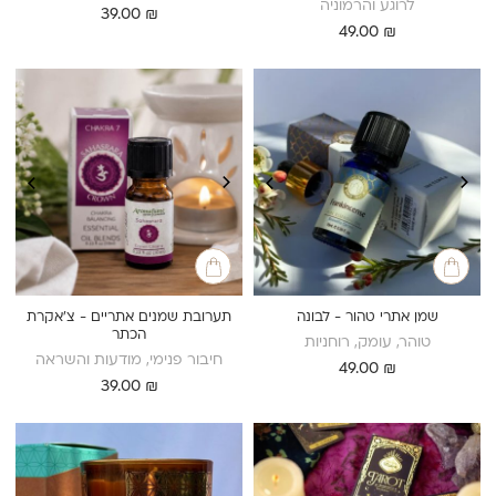
לרוגע והרמוניה
39.00
₪
49.00
₪
שמן אתרי טהור - לבונה
תערובת שמנים אתריים - צ’אקרת
הכתר
טוהר, עומק, רוחניות
חיבור פנימי, מודעות והשראה
49.00
₪
39.00
₪