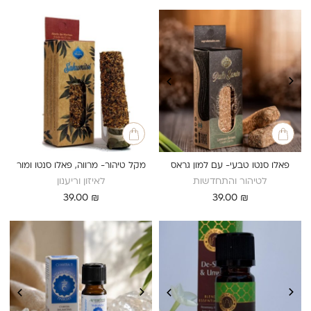
פאלו סנטו טבעי- עם למון גראס
מקל טיהור- מרווה, פאלו סנטו ומור
לטיהור והתחדשות
לאיזון וריענון
39.00
₪
39.00
₪