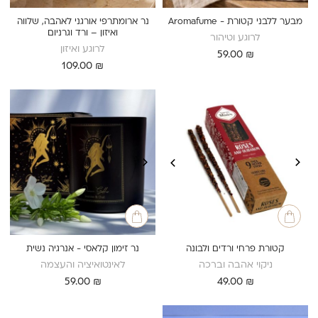
מבער ללבני קטורת - Aromafume
נר ארומתרפי אורגני לאהבה, שלווה
ואיזון – ורד וגרניום
לרוגע וטיהור
לרוגע ואיזון
59.00
₪
109.00
₪
קטורת פרחי ורדים ולבונה
נר זימון קלאסי - אנרגיה נשית
ניקוי אהבה וברכה
לאינטואיציה והעצמה
59.00
₪
49.00
₪