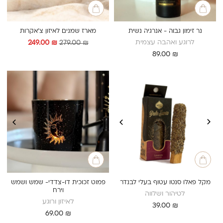
נר זימון גבוה - אנרגיה נשית
מארז שמנים לאיזון צ'אקרות
לרוגע ואהבה עצמית
המחיר
המחיר
249.00
₪
279.00
₪
המקורי
הנוכחי
89.00
₪
היה:
הוא:
249.00 ₪.
279.00 ₪.
מקל פאלו סנטו עטוף בעלי לבנדר
פמוט זכוכית דו-צדדי- שמש ושמש
וירח
לטיהור ושלווה
לאיזון ורוגע
39.00
₪
69.00
₪