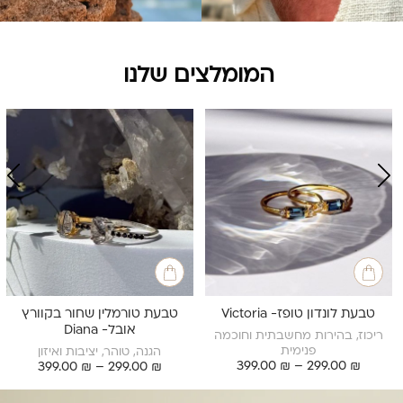
המומלצים
שלנו
טבעת לונדון טופז- Victoria
טבעת טורמלין שחור בקוורץ
אובל- Diana
ריכוז, בהירות מחשבתית וחוכמה
פנימית
הגנה, טוהר, יציבות ואיזון
ט
₪
299.00
–
₪
399.00
ט
399.00
₪
–
299.00
₪
ו
ו
ו
ו