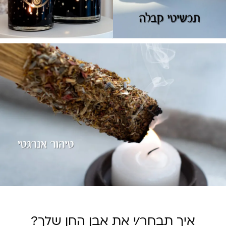
0
0
0
0
₪
₪
איך תבחר/י את אבן החן שלך?