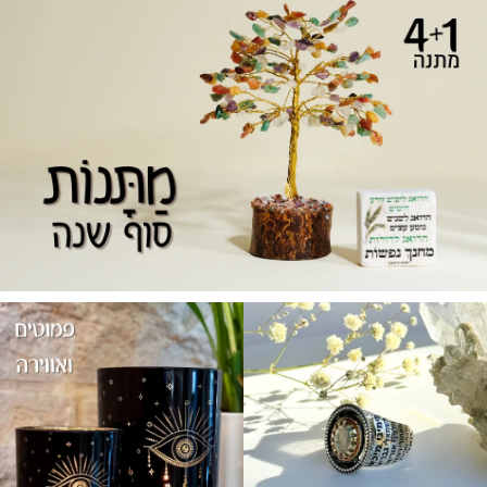
ח
ח
מ
מ
ח
ח
י
י
ר
ר
י
י
ם
ם
:
:
2
2
9
9
9
9
.
.
0
0
0
0
₪
₪
ע
ע
ד
ד
3
3
9
9
9
9
.
.