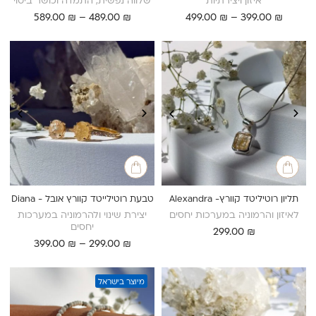
איזון ויצירתיות
שלווה נפשית, התמדה וכושר ביטוי
טווח
טווח
589.00
₪
–
489.00
₪
499.00
₪
–
399.00
₪
מחירים:
מחירים:
עד
עד
תליון רוטיליטד קוורץ- Alexandra
טבעת רוטילייטד קוורץ אובל - Diana
לאיזון והרמוניה במערכות יחסים
יצירת שינוי ולהרמוניה במערכות
יחסים
299.00
₪
טווח
399.00
₪
–
299.00
₪
מחירים:
עד
מיוצר בישראל