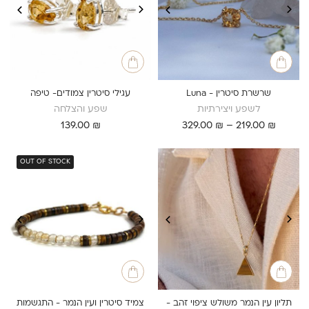
שרשרת סיטרין - Luna
עגילי סיטרין צמודים- טיפה
לשפע ויצירתיות
שפע והצלחה
טווח
139.00
₪
329.00
₪
–
219.00
₪
מחירים:
עד
OUT OF STOCK
תליון עין הנמר משולש ציפוי זהב -
צמיד סיטרין ועין הנמר - התגשמות