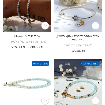
צמיד מפתח לברכת שפע- סיטרין,
צמיד היולייט Classic
סאל, פאי
להצלחה וחיזוק יכולת למידה
לטיהור והגברת האור
טווח
239.00
₪
–
219.00
₪
329.00
₪
מחירים:
עד
מיוצר בישראל
מיוצר בישראל