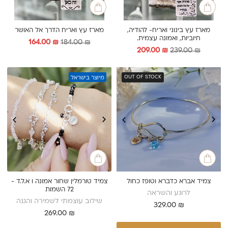
מארז עץ בינוני ואריח- להודיה,
מארז עץ ואריח הדרך אל האושר
חיוביות, ואמונה עצמית.
המחיר
המחיר
164.00
₪
184.00
₪
המחיר
המחיר
209.00
₪
239.00
₪
המקורי
הנוכחי
המקורי
הנוכחי
היה:
הוא:
היה:
הוא:
164.00 ₪.
184.00 ₪.
209.00 ₪.
239.00 ₪.
OUT OF STOCK
מיוצר בישראל
צמיד אברא כדברא וטופז כחול
צמיד טורמלין שחור אמונה ו א.ל.ד -
72 השמות
לרוגע והשראה
שילוב עוצמתי לשמירה והגנה
329.00
₪
269.00
₪