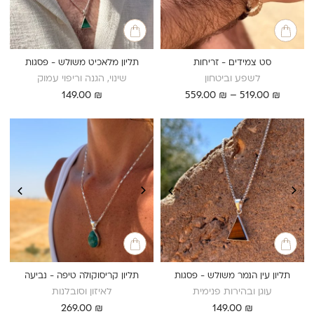
סט צמידים - זריחות
תליון מלאכיט משולש - פסגות
לשפע וביטחון
שינוי, הגנה וריפוי עמוק
טווח
149.00
₪
559.00
₪
–
519.00
₪
מחירים:
עד
תליון עין הנמר משולש - פסגות
תליון קריסוקולה טיפה - נביעה
עוגן ובהירות פנימית
לאיזון וסובלנות
269.00
₪
149.00
₪