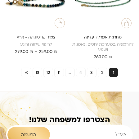
מחרוזת אמרלד עדינה
צמיד קריסוקולה - ארץ
להרמוניה במערכת יחסים, נאמנות
לריפוי שלווה ורוגע
ושפע
טווח
279.00
₪
–
259.00
₪
₪
269.00
מחירים:
עד
13
12
11
…
4
3
2
1
הצטרפו למשפחה שלנו!