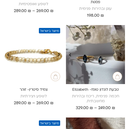
פסגות
לשפע ואופטימיות
עוגן ובהירות פנימית
טווח
289.00
₪
–
269.00
₪
198.00
₪
מחירים:
עד
מיוצר בישראל
טבעת לונדון טופז- Elizabeth
צמיד סיטרין- זוהר
חכמה פנימית, ריכוז ובהירות
לשפע ויצירתיות
מחשבתית.
טווח
289.00
₪
–
269.00
₪
טווח
₪
249.00
–
₪
329.00
מחירים:
מחירים:
עד
עד
מיוצר בישראל