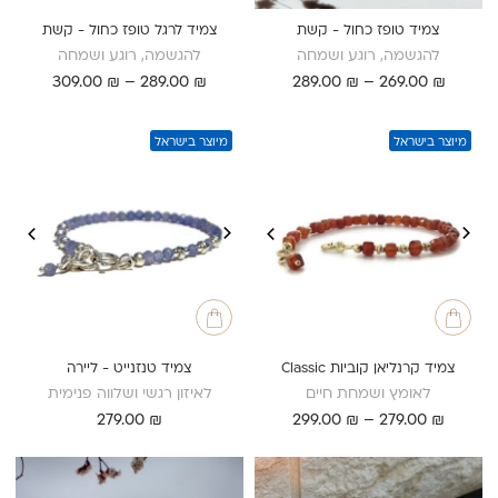
צמיד טופז כחול - קשת
צמיד לרגל טופז כחול - קשת
להגשמה, רוגע ושמחה
להגשמה, רוגע ושמחה
טווח
טווח
309.00
₪
–
289.00
₪
289.00
₪
–
269.00
₪
מחירים:
מחירים:
עד
עד
מיוצר בישראל
מיוצר בישראל
צמיד קרנליאן קוביות Classic
צמיד טנזנייט - ליירה
לאומץ ושמחת חיים
לאיזון רגשי ושלווה פנימית
טווח
279.00
₪
299.00
₪
–
279.00
₪
מחירים:
עד