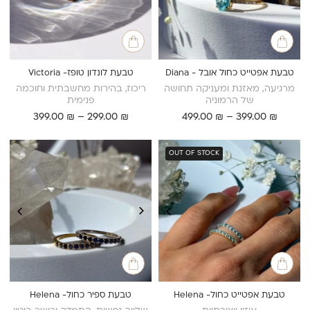
טבעת אפטייט כחול אובל - Diana
טבעת לונדון טופז- Victoria
מרגיעה, מאזנת ומעניקה תחושה
ריכוז, בהירות מחשבתית וחוכמה
של הרמוניה
פנימית
טווח
טווח
399.00
₪
–
299.00
₪
499.00
₪
–
399.00
₪
מחירים:
מחירים:
עד
עד
OUT OF STOCK
טבעת אפטייט כחול- Helena
טבעת ספיר כחול- Helena