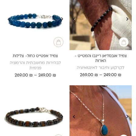
צמיד אובסדיאן ריינבו והמטייט -
צמיד אפטייט כחול- צלילות
הארות
לבהירות מחשבתית והרמוניה
לקרקוע וחיבור לאינטואיציה
פנימית
טווח
₪
249.00
–
₪
269.00
טווח
269.00
₪
–
249.00
₪
מחירים:
מחירים:
עד
עד