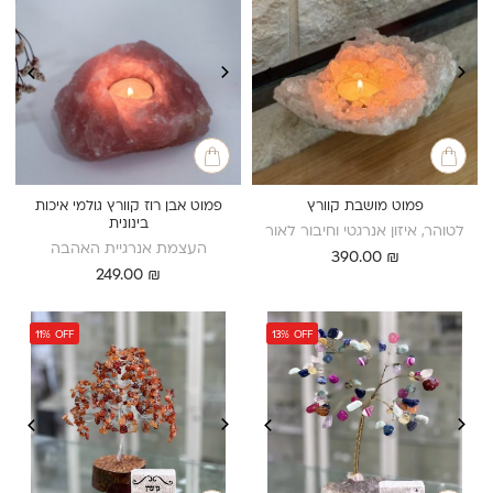
פמוט מושבת קוורץ
פמוט אבן רוז קוורץ גולמי איכות
בינונית
לטוהר, איזון אנרגטי וחיבור לאור
העצמת אנרגיית האהבה
390.00
₪
249.00
₪
11%
OFF
13%
OFF