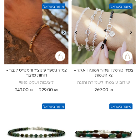
עד
עד
מיוצר בישראל
מיוצר בישראל
צמיד טורמלין שחור אמונה ו א.ל.ד -
צמיד ג'ספר פיקצ'ר והמטייט לגבר -
72 השמות
רוחות מדבר
שילוב עוצמתי לשמירה והגנה
ליציבות ושקט נפשי
טווח
249.00
₪
–
229.00
₪
269.00
₪
מחירים:
עד
מיוצר בישראל
מיוצר בישראל