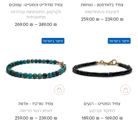
צמיד בלאדסטון - נשימות
צמיד סודולייט והמטייט- עומקים
ליציבות והתחדשות
לקרקוע, התפתחות ובהירות
מחשבתית
טווח
259.00
₪
–
239.00
₪
טווח
מחירים:
₪
249.00
–
₪
269.00
מחירים:
עד
עד
מיוצר בישראל
מיוצר בישראל
צמיד המטייט - רגעים
צמיד טורקיז - אדוות
למיקוד וקרקוע
לאיזון רגשי וזרימה
טווח
טווח
259.00
₪
–
239.00
₪
189.00
₪
–
169.00
₪
מחירים:
מחירים:
עד
עד