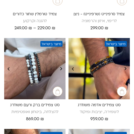
צמיד סרפינייט (שרפינייט) - ניצן
צמיד טורמלין שחור כדורים
לריפוי, איזון והרמוניה
להגנה וקרקוע
טווח
249.00
₪
–
229.00
₪
299.00
₪
מחירים:
עד
מיוצר בישראל
מיוצר בישראל
סט צמידים אדמה משודרג
סט צמידים ברק ורעם משודרג
לשמירה, יציבות ומיקוד
להצלחה, ביטחון ואופטימיות
869.00
₪
959.00
₪