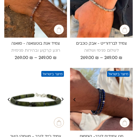
צמיד לברדורייט - אבק כוכבים
צמיד אגת בוטצואנה - סוואנה
לשלום פנימי ושלווה
רוגע קרקוע ובהירות פנימית
טווח
טווח
269.00
₪
–
249.00
₪
269.00
₪
–
249.00
₪
מחירים:
מחירים:
עד
עד
מיוצר בישראל
מיוצר בישראל
סט צמידים לגבר- קוסמוס
צמיד ג'ייד לגבר - מעמקי היער