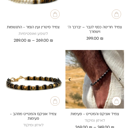
צמיד חריטה כסף לגבר – יברכך ה'
צמיד סיטרין ועין הנמר - התגשמות
וישמרך
לשפע ואופטימיות
399.00
₪
טווח
289.00
₪
–
269.00
₪
מחירים:
עד
צמיד אוניקס והמטייט - פעימות
צמיד אוניקס והמטייט מוזהב -
פעימות
לאיזון ומיקוד
לאיזון ומיקוד
טווח
269.00
₪
–
249.00
₪