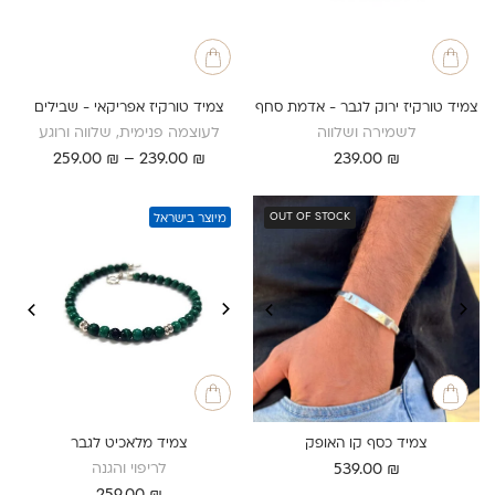
צמיד טורקיז ירוק לגבר - אדמת סחף
צמיד טורקיז אפריקאי - שבילים
לשמירה ושלווה
לעוצמה פנימית, שלווה ורוגע
טווח
259.00
₪
–
239.00
₪
239.00
₪
מחירים:
עד
OUT OF STOCK
מיוצר בישראל
צמיד כסף קו האופק
צמיד מלאכיט לגבר
לריפוי והגנה
539.00
₪