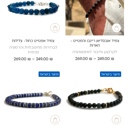
צמיד אובסדיאן ריינבו והמטייט -
צמיד אפטייט כחול- צלילות
הארות
לבהירות מחשבתית והרמוניה
לקרקוע וחיבור לאינטואיציה
פנימית
טווח
₪
249.00
–
₪
269.00
טווח
269.00
₪
–
249.00
₪
מחירים:
מחירים:
עד
עד
מיוצר בישראל
מיוצר בישראל