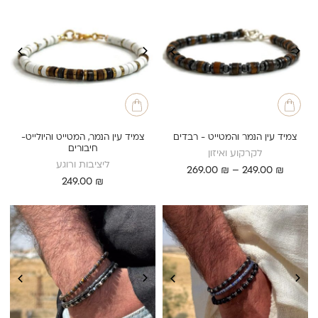
צמיד עין הנמר והמטייט - רבדים
צמיד עין הנמר, המטייט והיולייט-
חיבורים
לקרקוע ואיזון
ליציבות ורוגע
טווח
269.00
₪
–
249.00
₪
249.00
₪
מחירים:
עד