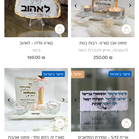
פמוט אבן קוורץ- רבות בנות
קוורץ גולדן - לאהוב
להעצמה, איזון והגברת האור
בינוני
169.00
₪
250.00
₪
1+4 מתנה
מיוצר בישראל
מיוצר בישראל
אריח 5/12 - שמירת המלאכים
מארז זה הזמן שלך- פמוט ואהבת