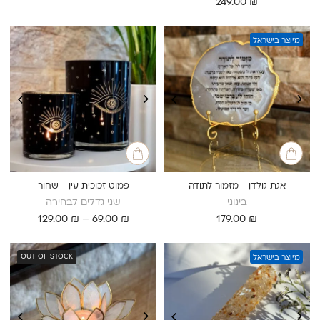
249.00
₪
מיוצר בישראל
אגת גולדן - מזמור לתודה
פמוט זכוכית עין - שחור
בינוני
שני גדלים לבחירה
טווח
129.00
₪
–
69.00
₪
179.00
₪
מחירים:
עד
OUT OF STOCK
מיוצר בישראל