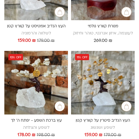
מנורת קוורץ גולמי
העץ הנדיב אמטיסט על קוורץ קטן
לעוצמה, איזון אנרגטי, טוהר וחיזוק
לשלווה והרמוניה
המחיר
המחיר
159.00
₪
179.00
₪
269.00
₪
המקורי
הנוכחי
היה:
הוא:
159.00 ₪.
179.00 ₪.
10%
OFF
11%
OFF
העץ הנדיב סיטרין על קוורץ קטן
עץ ברכת השפע - יפתח ה' לך
לשפע ושגשוג
לשפע והצלחה
המחיר
המחיר
המחיר
המחיר
178.00
₪
198.00
₪
159.00
₪
179.00
₪