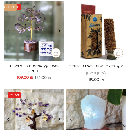
1+4 מתנה
12%
OFF
מקל טיהור- מרווה, פאלו סנטו ומור
מארז עץ אמטיסט בינוני ואריח
לבחירה
לאיזון וריענון
המחיר
המחיר
109.00
₪
124.00
₪
39.00
₪
המקורי
הנוכחי
היה:
הוא:
109.00 ₪.
124.00 ₪.
11%
OFF