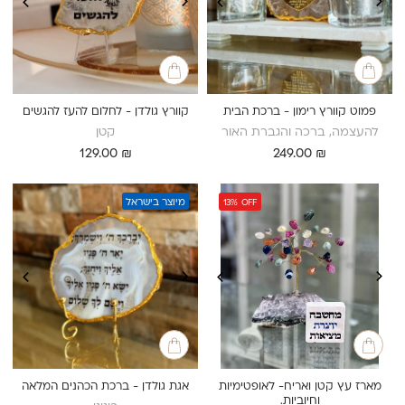
פמוט קוורץ רימון - ברכת הבית
קוורץ גולדן - לחלום להעז להגשים
להעצמה, ברכה והגברת האור
קטן
129.00
₪
249.00
₪
מיוצר בישראל
13%
OFF
מארז עץ קטן ואריח- לאופטימיות
אגת גולדן - ברכת הכהנים המלאה
וחיוביות.