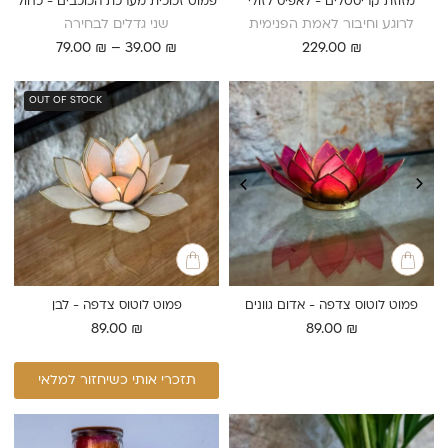
מזוזת קריסטלים - לאפיס לזולי
פמוט זכוכית מערכת הכוכבים - כחול
לרוגע וחיבור לאמת הפנימית
שני גדלים לבחירה
טווח
79.00
₪
–
39.00
₪
229.00
₪
מחירים:
עד
OUT OF STOCK
פמוט לוטוס צדפה - אדום גוונים
פמוט לוטוס צדפה - לבן
89.00
₪
89.00
₪
תזכרי אותי כשיחזור למלאי