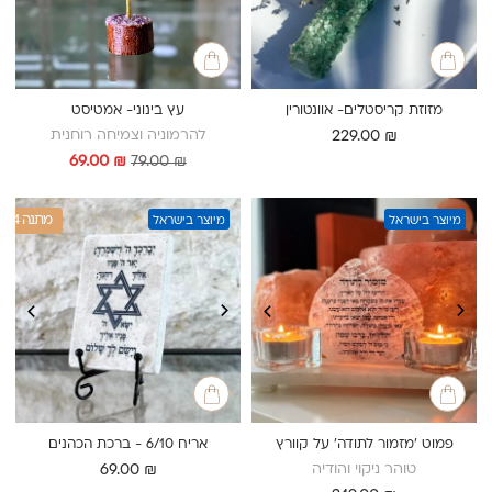
מזוזת קריסטלים- אוונטורין
עץ בינוני- אמטיסט
להרמוניה וצמיחה רוחנית
229.00
₪
המחיר
המחיר
69.00
₪
79.00
₪
המקורי
הנוכחי
היה:
הוא:
69.00 ₪.
79.00 ₪.
1+4 מתנה
מיוצר בישראל
מיוצר בישראל
פמוט 'מזמור לתודה' על קוורץ
אריח 6/10 - ברכת הכהנים
טוהר ניקוי והודיה
69.00
₪