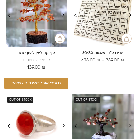
אריח ע"ב השמות 30/30
עץ קרנליאן ליפוף זהב
טווח
לשמחה וחיוניות
428.00
₪
–
389.00
₪
מחירים:
139.00
₪
עד
תזכרי אותי כשיחזור למלאי
OUT OF STOCK
OUT OF STOCK