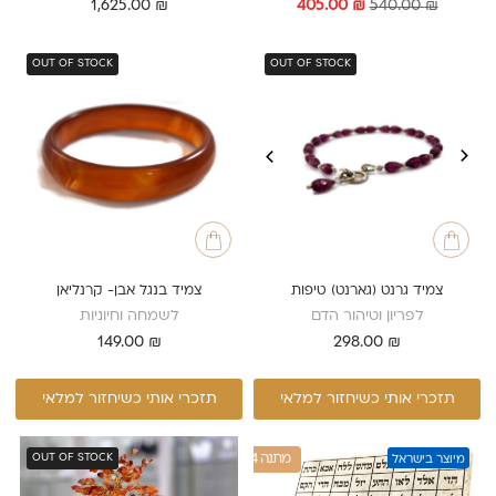
המחיר
המחיר
1,625.00
₪
405.00
₪
540.00
₪
המקורי
הנוכחי
היה:
הוא:
405.00 ₪.
540.00 ₪.
OUT OF STOCK
OUT OF STOCK
צמיד גרנט (גארנט) טיפות
צמיד בנגל אבן- קרנליאן
לפריון וטיהור הדם
לשמחה וחיוניות
149.00
₪
298.00
₪
תזכרי אותי כשיחזור למלאי
תזכרי אותי כשיחזור למלאי
1+4 מתנה
OUT OF STOCK
מיוצר בישראל