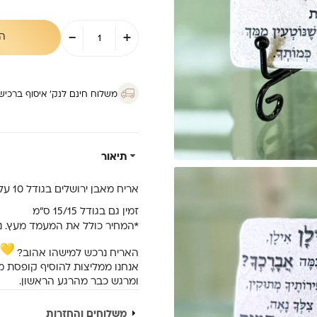
כמות
-
+
ה
של
אריח
10/10
-
אילן
משלוח חינם לנק’ איסוף ברכישה מ
אילן
תיאור
אריח מאבן ירושלים בגודל 10 על 10 ס”מ עם כיתוב
זמין גם בגודל 15/15 ס”מ
*המחיר כולל את המעמד מעץ. נ
האריח נרכש למישהו אהוב?
אנחנו ממליצות להוסיף קופסת 
ומרגש כבר מהרגע הראשון.
משלוחים והחזרות