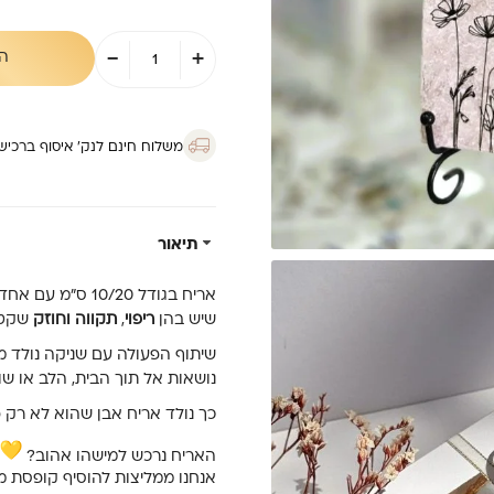
כמות
-
+
ה
של
אריח
10/20-
אמונה
שניקה
משלוח חינם לנק’ איסוף ברכישה מ
שקד
תיאור
אריח בגודל 10/20 ס”מ עם אחד מתוך שיריה של שניקה שקד –
שיש בהן
ריפוי
,
תקווה
וחוזק
שקט 
שיתוף הפעולה עם שניקה נולד מת
נושאות אל תוך הבית, הלב או שו
כך נולד אריח אבן שהוא לא רק פ
האריח נרכש למישהו אהוב?
אנחנו ממליצות להוסיף קופסת 