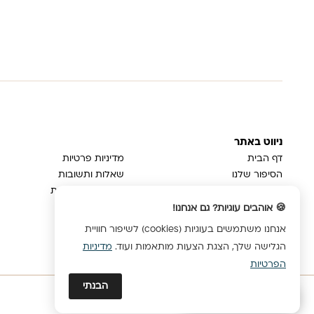
ניווט באתר
דף הבית
מדיניות פרטיות
הסיפור שלנו
שאלות ותשובות
בלוג
משלוחים והחזרות
צור קשר
ביטול עסקה
🍪 אוהבים עוגיות? גם אנחנו!
הצהרת נגישות
אנחנו משתמשים בעוגיות (cookies) לשיפור חוויית
הגלישה שלך, הצגת הצעות מותאמות ועוד.
מדיניות
הפרטיות
הבנתי
אני כאן בישבילך 💛
© כל הזכויות שמורות לבדרך הטבע 2024