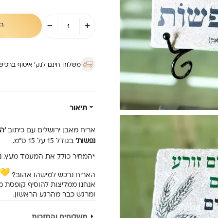
כמות
-
+
ה
של
אריח
15/15
–
‘הדואג
משלוח חינם לנק’ איסוף ברכישה מ
לימים’
תיאור
אריח מאבן ירושלים עם כיתוב
‘ה
נפשות’
בגודל 15 על 15 ס”מ.
*המחיר כולל את המעמד מעץ. נ
האריח נרכש למישהו אהוב?
אנחנו ממליצות להוסיף קופסת 
ומרגש כבר מהרגע הראשון.
משלוחים והחזרות