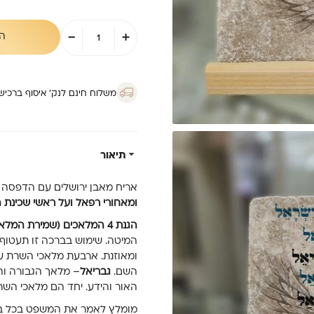
כמות
-
+
ה
של
אריח
15/15-
שמירת
המלאכים
משלוח חינם לנק’ איסוף ברכישה מ
תיאור
אריח מאבן ירושלים עם הדפסה של הגנת 4
ומאחורי רפאל ועל ראשי שכינת 
הגנת 4 המלאכים (שמירת המלאכים):
המיטה. שימוש בברכה זו תעטוף
ומאוזנת. ארבעת מלאכי השרת עו
השם.
גבריאל
– מלאך הגבורה והכ
האור והידע. יחד הם מלאכי השרת
מומלץ לאמר את המשפט בכל בוק