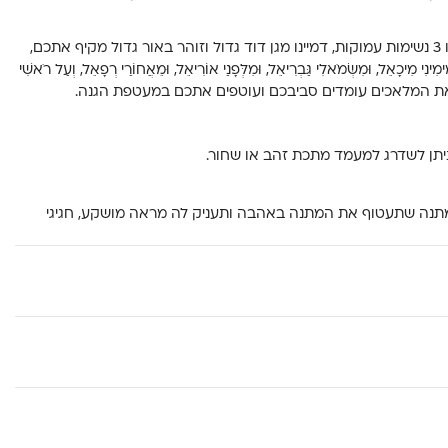
עצמו עיניים, קחו 3 נשימות עמוקות, דמיינו מגן דוד גדול וזוהר באור גדול מקיף אתכם,
ִינִי מִיכָאֵל, וּמִשְּׂמֹאלִי גַּבְרִיאֵל, וּמִלְּפָנַי אוֹרִיאֵל, וּמֵאֲחוֹרַי רְפָאֵל, וְעַל רֹאשִׁי
וחכם את המלאכים עומדים סביבכם ועוטפים אתכם במעטפת הגנה.
יתן לשדרג למעמד מתכת זהב או שחור.
מתנה שתעטוף את המתנה באהבה ותעניק לה מראה מושקע, חגיגי