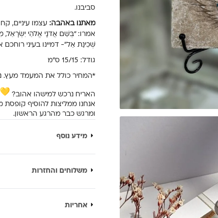
סביבנו.
מאתנו באהבה:
אמרו: “בְּשֵׁם אֲדֹנָי אֱלֹהֵי יִשְׂרָאֵל, מִימ
שְׁכִינַת אֵל”- דמיינו בעיני ר
גודל: 15/15 ס”מ
*המחיר כולל את המעמד מעץ. נ
האריח נרכש למישהו אהוב?
אנחנו ממליצות להוסיף קופסת 
ומרגש כבר מהרגע הראשון.
מידע נוסף
משלוחים והחזרות
אחריות