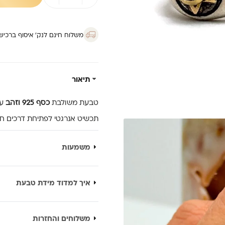
טבעת
'כי
מלאכיו'
קריסובריל
משלוח חינם לנק’ איסוף ברכישה מ
תיאור
טבעת משולבת
כסף 925 וזהב
עם
תכשיט אנרגטי לפתיחת דרכים חד
משמעות
איך למדוד מידת טבעת
משלוחים והחזרות