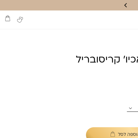
יו’ קריסובריל
וספה לסל