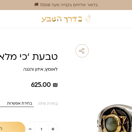
בדואר שליחים בקנייה מעל 700₪ 🚚
טבעת ‘כי מלאכ
לאומץ, איזון והגנה
625.00
₪
בחירת מידה
כמות
-
+
ה
של