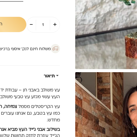
כמות
-
+
ה
של
עץ
ג'ייד
ליפוף
גדול
משלוח חינם לנק’ איסוף ברכישה מ
תיאור
עץ משולב באבני חן – עבודת יד י
העץ עשוי מגזע עץ טבעי משולב ב
עץ הקריסטלים מסמל
צמיחה, ה
כמו עץ בטבע, גם אנחנו עוברים 
מחדש.
בשילוב אבני ג׳ייד העץ מביא אנרג
הג׳ייד עוזרת לחזק תחושת שלווה 