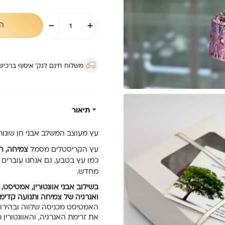
כמות
-
+
ה
של
עץ
בינוני-
MIX
משלוח חינם לנק’ איסוף ברכישה מ
תיאור
עץ מעוצב המשלב אבני חן שונות: א
עץ הקריסטלים מסמל
צמיחה, ה
כמו עץ בטבע, גם אנחנו עוברים 
מחדש.
בשילוב אבני אוונטורין, אמטיסט, 
ואנרגיה של צמיחה ותנועה קדימ
האמטיסט מכניסה שלווה ובהירות,
את זרימת האנרגיה, והאוונטורין 