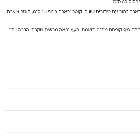
*ניתן לשדרג את העץ בתוספת צ’ארם זהוב עם כיתובים שונים. קוטר צ’ארם בינוני 1.5 ס”מ, קוטר צ’ארם
 להוסיף קופסת מתנה תואמת. העץ נראה מרשים ויוקרתי הרבה יותר