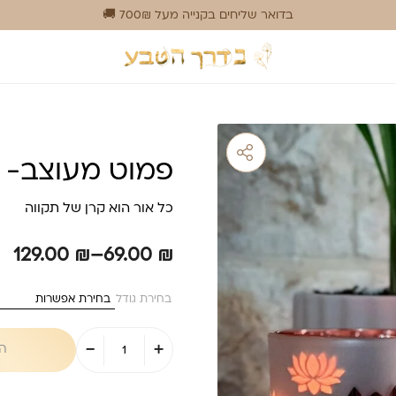
בדואר שליחים בקנייה מעל 700₪ 🚚
פמוט מעוצב- פ
כל אור הוא קרן של תקווה
טווח
129.00
₪
–
69.00
₪
מחירים:
בחירת גודל
עד
כמות
-
+
של
ה
פמוט
מעוצב-
פרחי