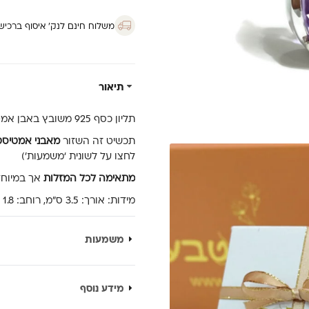
משלוח חינם לנק’ איסוף ברכישה מ
תיאור
תליון כסף 925 משובץ באבן אמטיסט (אחלמה) באיכות גבוהה בעיצוב אובלי.
תכשיט זה השזור
מאבני אמטיס
לחצו על לשונית ‘משמעות’)
מתאימה לכל המזלות
אך במיוחד
מידות: אורך: 3.5 ס”מ, רוחב: 1.8 ס”מ
משמעות
מידע נוסף