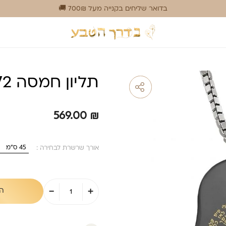
בדואר שליחים בקנייה מעל 700₪ 🚚
תליון חמסה 72 שמות
569.00
₪
אורך שרשרת לבחירה :
כמות
-
+
ה
של
תליון
חמסה
72
שמות