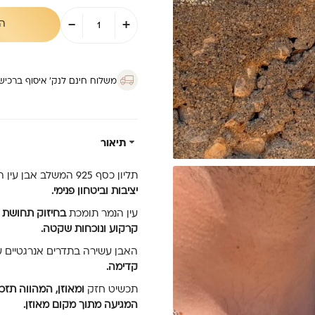
כמות
-
+
ה
של
תליון
עין
הנמר
ריבוע
משלוח חינם לנק’ איסוף ברכישה מ
-
תדרים
תיאור
תליון כסף 925 המשלב אבן עין הנמר בגימור חלק וצורה גיאומטרית נקייה, יוצר תדר אנרגטי של
יציבות וביטחון פנימי.
עין הנמר תומכת
בחיזוק תחושת 
קרקוע ונוכחות שקטה.
האבן עשירה בתדרים אנרגטיים ע
קדימה.
תכשיט חזק
ומאוזן,
המהווה תזכ
המגיעה מתוך מקום מאוזן
.