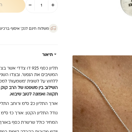
כמות
-
+
של
ה
תליון
התקווה
-
מבה
משלוח חינם לנק’ איסוף ברכישה מ
תיאור
תליון כסף 925 דו צד
המשיבים את הנפש’. ובצדו השני
ללחוץ על לשונית ‘משמעות’ למט
השילוב בין משפטו של הרב קוק 
תקווה ואמונה לטוב שיבוא.
אורך התליון כ2 ס”מ ורוחב התליון כ1.6 ס”מ
גודל התליון הקטן: אורך כ1 ס”מ רוחב כ0.7 ס”מ
המחיר כולל שרשרת כסף באורך