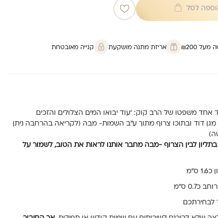
וספה לסל
על ₪200
אריזת מתנה מושקעת
קנייה מאובטחת
די אשר בצד אחד משפטו של הרב קוק: ‘עוד יבואו המים הצלולים והזכים
 מגן דוד ובתוכו צרוף מתוך ע”ב השמות- מבה (לקריאה בהרחבה ניתן
ה)
בתליון לבין הצרוף -מבה מחבר אותנו לראות את הטוב, לשמור על
 לבחירתכם